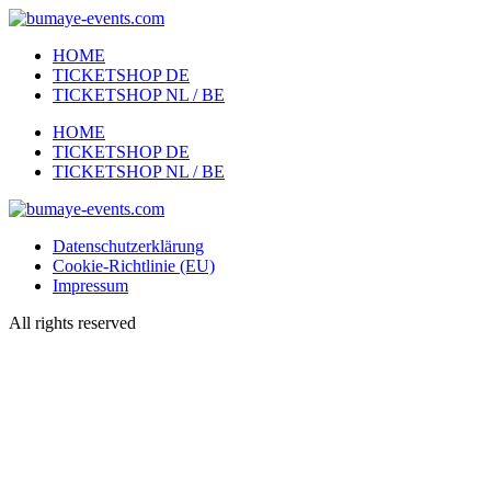
Zum
Inhalt
HOME
wechseln
TICKETSHOP DE
TICKETSHOP NL / BE
Menü
HOME
TICKETSHOP DE
TICKETSHOP NL / BE
Datenschutzerklärung
Cookie-Richtlinie (EU)
Impressum
All rights reserved