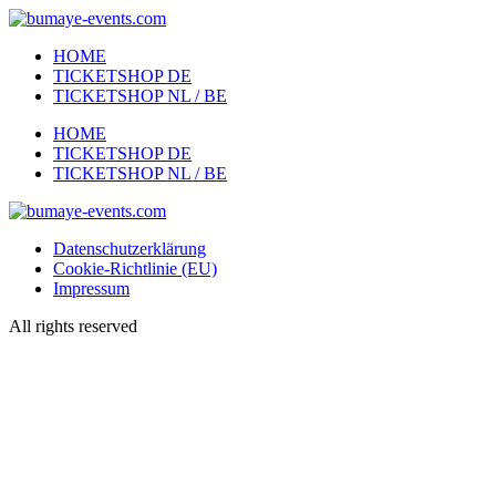
Zum
Inhalt
HOME
wechseln
TICKETSHOP DE
TICKETSHOP NL / BE
Menü
HOME
TICKETSHOP DE
TICKETSHOP NL / BE
Datenschutzerklärung
Cookie-Richtlinie (EU)
Impressum
All rights reserved